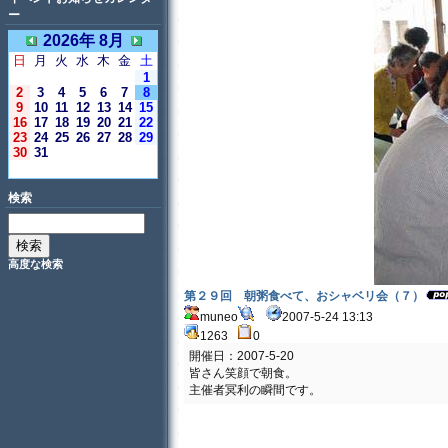
ー
2026年 8月
日
月
火
水
木
金
土
1
2
3
4
5
6
7
8
9
10
11
12
13
14
15
16
17
18
19
20
21
22
23
24
25
26
27
28
29
30
31
＜今日＞
検索
高度な検索
第２９回 朝粥食べて、おシャベリ会（７）
muneo
2007-5-24 13:13
1263
0
開催日：2007-5-20
皆さん笑顔で朝食。
主催者冥利の瞬間です。