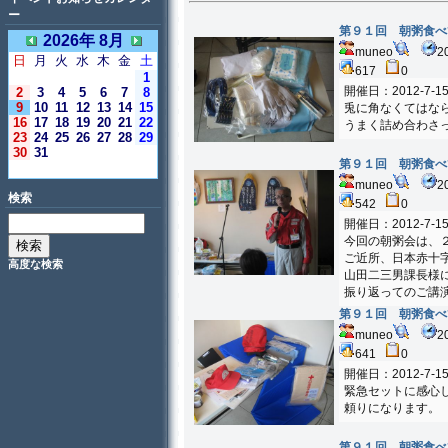
ー
第９１回 朝粥食べ
2026年 8月
muneo
2
日
月
火
水
木
金
土
617
0
1
開催日：2012-7-1
2
3
4
5
6
7
8
9
10
11
12
13
14
15
兎に角なくてはな
16
17
18
19
20
21
22
うまく詰め合わさ
23
24
25
26
27
28
29
30
31
第９１回 朝粥食べ
＜今日＞
muneo
2
検索
542
0
開催日：2012-7-1
今回の朝粥会は、
ご近所、日本赤十
高度な検索
山田二三男課長様
振り返ってのご講
第９１回 朝粥食べ
muneo
2
641
0
開催日：2012-7-1
緊急セットに感心
頼りになります。
第９１回 朝粥食べ