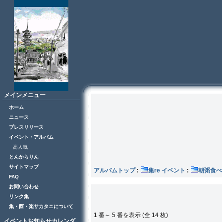
メインメニュー
ホーム
ニュース
プレスリリース
イベント・アルバム
高人気
とんからりん
サイトマップ
アルバムトップ
:
集re イベント
:
朝粥食べ
FAQ
お問い合わせ
リンク集
集・酉・楽サカタニについて
1 番～ 5 番を表示 (全 14 枚)
イベントお知らせカレンダ