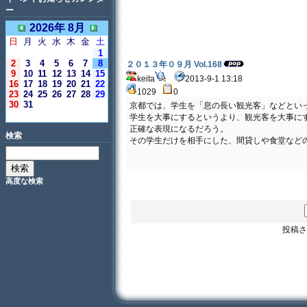
ー
2026年 8月
日
月
火
水
木
金
土
1
2
3
4
5
6
7
8
２０１３年０９月 Vol.168
9
10
11
12
13
14
15
keita
2013-9-1 13:18
16
17
18
19
20
21
22
1029
0
23
24
25
26
27
28
29
30
31
京都では、学生を「息の長い観光客」などとい
＜今日＞
学生を大事にするというより、観光客を大事に
正確な表現になるだろう。
検索
その学生だけを相手にした、間貸しや食堂など
高度な検索
投稿さ