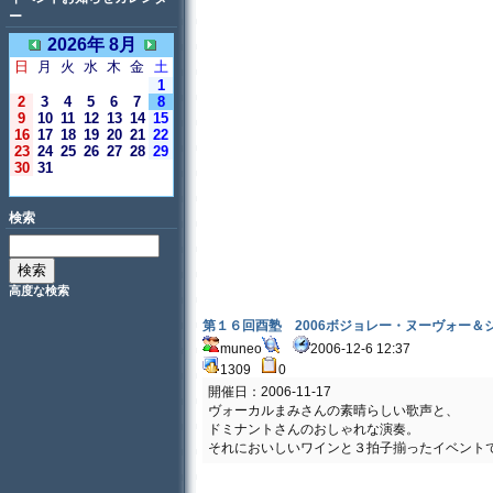
ー
2026年 8月
日
月
火
水
木
金
土
1
2
3
4
5
6
7
8
9
10
11
12
13
14
15
16
17
18
19
20
21
22
23
24
25
26
27
28
29
30
31
＜今日＞
検索
高度な検索
第１６回酉塾 2006ボジョレー・ヌーヴォー＆
muneo
2006-12-6 12:37
1309
0
開催日：2006-11-17
ヴォーカルまみさんの素晴らしい歌声と、
ドミナントさんのおしゃれな演奏。
それにおいしいワインと３拍子揃ったイベント