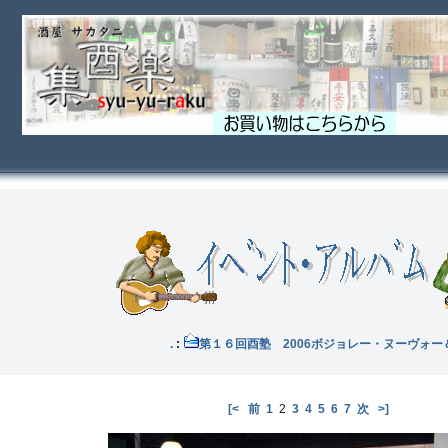
酉塾 .
:
第１６回酉塾 2006ボジョレー・ヌーヴォー
[<
前
1
2
3
4
5
6
7
次
>]