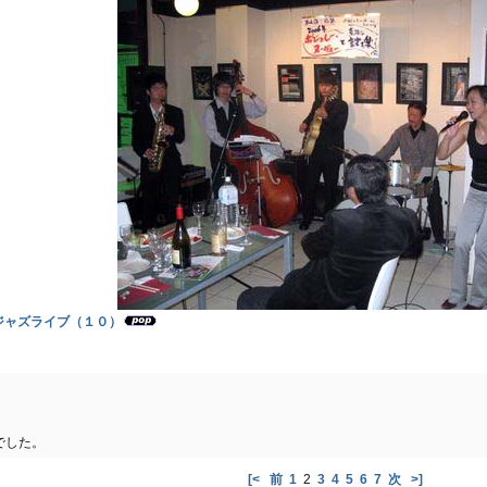
ジャズライブ（１０）
でした。
[<
前
1
2
3
4
5
6
7
次
>]