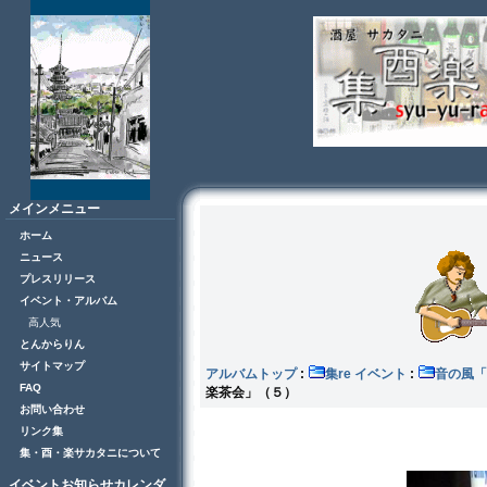
メインメニュー
ホーム
ニュース
プレスリリース
イベント・アルバム
高人気
とんからりん
サイトマップ
アルバムトップ
:
集re イベント
:
音の風
FAQ
楽茶会」（５）
お問い合わせ
リンク集
集・酉・楽サカタニについて
イベントお知らせカレンダ