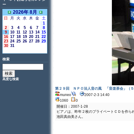
ー
2026年 8月
日
月
火
水
木
金
土
1
2
3
4
5
6
7
8
9
10
11
12
13
14
15
16
17
18
19
20
21
22
23
24
25
26
27
28
29
30
31
＜今日＞
検索
高度な検索
第２９回 ＮＰＯ法人音の風 「音楽茶会」（５
muneo
2007-2-3 14:40
1060
0
開催日：2007-1-28
ピアノは、昨年２枚のプライベートＣＤを作ら
池田真由美さん。