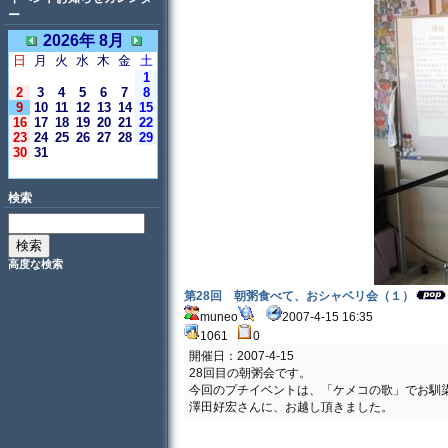
ー
2026年 8月
日
月
火
水
木
金
土
1
2
3
4
5
6
7
8
9
10
11
12
13
14
15
16
17
18
19
20
21
22
23
24
25
26
27
28
29
30
31
＜今日＞
検索
高度な検索
第28回 朝粥食べて、おシャベリ会（１）
muneo
2007-4-15 16:35
1061
0
開催日：2007-4-15
28回目の朝粥会です。
今回のプチイベントは、「ケメコの歌」でお馴
澤田好宏さんに、お越し頂きました。