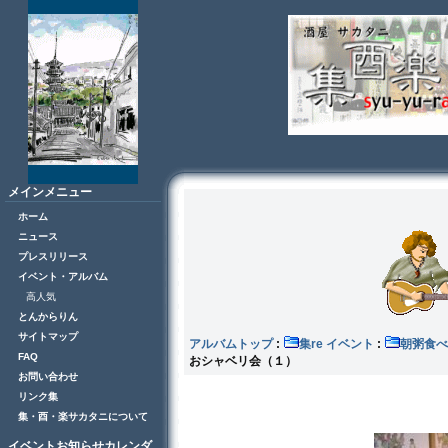
メインメニュー
ホーム
ニュース
プレスリリース
イベント・アルバム
高人気
とんからりん
サイトマップ
アルバムトップ
:
集re イベント
:
朝粥食べ
FAQ
おシャベリ会（１）
お問い合わせ
リンク集
集・酉・楽サカタニについて
イベントお知らせカレンダ