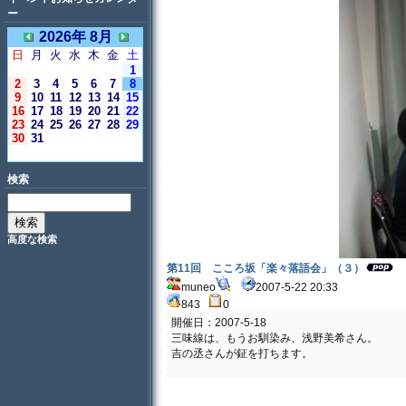
ー
2026年 8月
日
月
火
水
木
金
土
1
2
3
4
5
6
7
8
9
10
11
12
13
14
15
16
17
18
19
20
21
22
23
24
25
26
27
28
29
30
31
＜今日＞
検索
高度な検索
第11回 こころ坂「楽々落語会」（３）
muneo
2007-5-22 20:33
843
0
開催日：2007-5-18
三味線は、もうお馴染み、浅野美希さん。
吉の丞さんが鉦を打ちます。