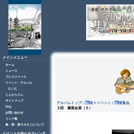
メインメニュー
ホーム
ニュース
プレスリリース
イベント・アルバム
高人気
とんからりん
サイトマップ
アルバムトップ
:
楽々イベント
:
展
FAQ
３回 肇風会展（５）
お問い合わせ
リンク集
集・酉・楽サカタニについて
イベントお知らせカレンダ