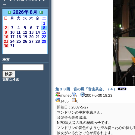
ー
2026年 8月
日
月
火
水
木
金
土
1
2
3
4
5
6
7
8
9
10
11
12
13
14
15
16
17
18
19
20
21
22
23
24
25
26
27
28
29
30
31
＜今日＞
検索
高度な検索
第３３回 音の風「音楽茶会」（４）
muneo
2007-5-30 18:23
1435
0
開催日：2007-5-27
マンドリンの中村幸恵さん。
音楽茶会最多出場。
NPO法人音の風の秘蔵っ子です。
マンドリンの音色のような澄み切った心の持ち
彼女がいるだけで心が癒されます。