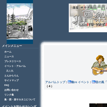
メインメニュー
ホーム
ニュース
プレスリリース
イベント・アルバム
高人気
とんからりん
サイトマップ
アルバムトップ
:
集re イベント
:
音の風
FAQ
（４）
お問い合わせ
リンク集
集・酉・楽サカタニについて
イベントお知らせカレンダ