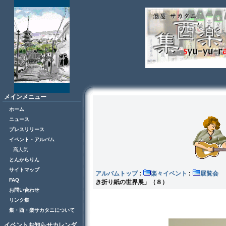
メインメニュー
ホーム
ニュース
プレスリリース
イベント・アルバム
高人気
とんからりん
サイトマップ
アルバムトップ
:
楽々イベント
:
展
FAQ
き折り紙の世界展」（８）
お問い合わせ
リンク集
集・酉・楽サカタニについて
イベントお知らせカレンダ