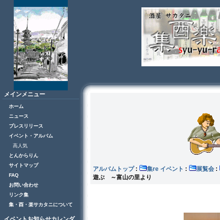
メインメニュー
ホーム
ニュース
プレスリリース
イベント・アルバム
高人気
とんからりん
サイトマップ
アルバムトップ
:
集re イベント
:
展覧会
:
FAQ
遊ぶ ～富山の里より
お問い合わせ
リンク集
集・酉・楽サカタニについて
イベントお知らせカレンダ