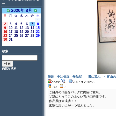
ー
2026年 8月
日
月
火
水
木
金
土
1
2
3
4
5
6
7
8
9
10
11
12
13
14
15
16
17
18
19
20
21
22
23
24
25
26
27
28
29
30
31
＜今日＞
検索
高度な検索
墨遊 中辻長乗 作品展 書に遊ぶ ～富山の
ohashi
2007-9-2 20:58
973
0
ご自身の作品をバックに両脇に愛娘。
父親にとってこの上ない喜びの瞬間です。
作品展は大成功！！
素敵な思い出が一つ増えました。