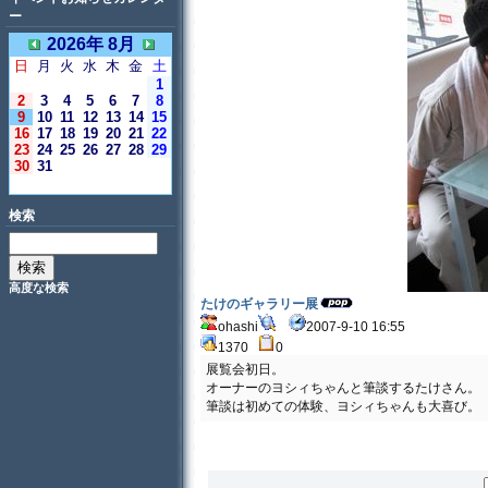
ー
2026年 8月
日
月
火
水
木
金
土
1
2
3
4
5
6
7
8
9
10
11
12
13
14
15
16
17
18
19
20
21
22
23
24
25
26
27
28
29
30
31
＜今日＞
検索
高度な検索
たけのギャラリー展
ohashi
2007-9-10 16:55
1370
0
展覧会初日。
オーナーのヨシィちゃんと筆談するたけさん。
筆談は初めての体験、ヨシィちゃんも大喜び。