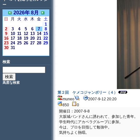
ー
2026年 8月
日
月
火
水
木
金
土
1
2
3
4
5
6
7
8
9
10
11
12
13
14
15
16
17
18
19
20
21
22
23
24
25
26
27
28
29
30
31
＜今日＞
検索
高度な検索
第２回 ケメコジャンボリー（４）
muneo
2007-9-12 20:20
850
0
開催日：2007-9-8
大坂城バンドさんに誘われて、参加した青年。
学生時代にアカペラグループに参加。
今は、プロを目指して勉強中。
気持ちよく熱唱。