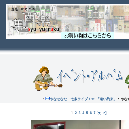
イブ .
:
やなせなな 七条ライブ１st. 「遠い約束」
: やな
1
2
3
4
5
6
7
次
>]