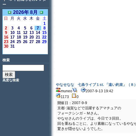
ー
2026年 8月
日
月
火
水
木
金
土
1
2
3
4
5
6
7
8
9
10
11
12
13
14
15
16
17
18
19
20
21
22
23
24
25
26
27
28
29
30
31
＜今日＞
検索
高度な検索
やなせなな 七条ライブ１st. 「遠い約束」（８
muneo
2007-9-13 19:42
1173
0
開催日：2007-9-9
京都･滋賀などで活躍するアマチュアの
フォークシンガ－Ｍさん。
やなせさんのライブは、今日で３回目。
回を重ねるごとに、より素敵になっているやな
驚きが隠せないようでした。