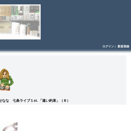
ログイン
|
新規登録
せなな 七条ライブ１st. 「遠い約束」（８）