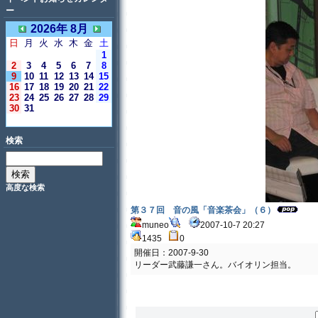
ー
2026年 8月
日
月
火
水
木
金
土
1
2
3
4
5
6
7
8
9
10
11
12
13
14
15
16
17
18
19
20
21
22
23
24
25
26
27
28
29
30
31
＜今日＞
検索
高度な検索
第３７回 音の風「音楽茶会」（６）
muneo
2007-10-7 20:27
1435
0
開催日：2007-9-30
リーダー武藤謙一さん。バイオリン担当。