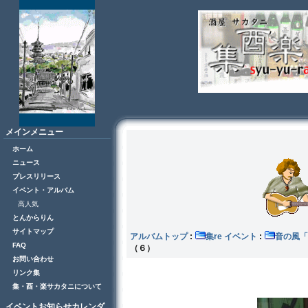
メインメニュー
ホーム
ニュース
プレスリリース
イベント・アルバム
高人気
とんからりん
サイトマップ
アルバムトップ
:
集re イベント
:
音の風
FAQ
（６）
お問い合わせ
リンク集
集・酉・楽サカタニについて
イベントお知らせカレンダ