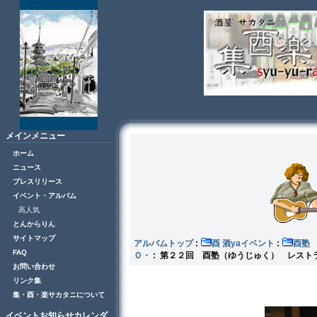
メインメニュー
ホーム
ニュース
プレスリリース
イベント・アルバム
高人気
とんからりん
サイトマップ
アルバムトップ
:
酉 酒yaイベント
:
FAQ
Ｏ・
: 第２２回 酉塾（ゆうじゅく） レス
お問い合わせ
リンク集
集・酉・楽サカタニについて
イベントお知らせカレンダ