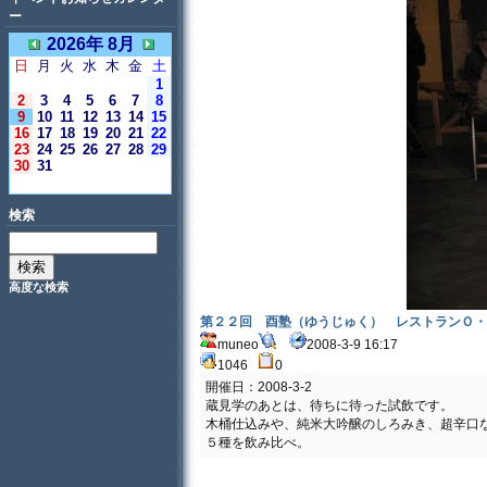
ー
2026年 8月
日
月
火
水
木
金
土
1
2
3
4
5
6
7
8
9
10
11
12
13
14
15
16
17
18
19
20
21
22
23
24
25
26
27
28
29
30
31
＜今日＞
検索
高度な検索
第２２回 酉塾（ゆうじゅく） レストランＯ
muneo
2008-3-9 16:17
1046
0
開催日：2008-3-2
蔵見学のあとは、待ちに待った試飲です。
木桶仕込みや、純米大吟醸のしろみき、超辛口
５種を飲み比べ。