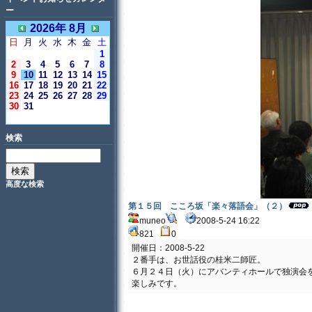
ー
2026年 8月
日
月
火
水
木
金
土
1
2
3
4
5
6
7
8
9
10
11
12
13
14
15
16
17
18
19
20
21
22
23
24
25
26
27
28
29
30
31
＜今日＞
検索
高度な検索
第１５回 こころ坂「楽々落語会」（２）
muneo
2008-5-24 16:22
821
0
開催日：2008-5-22
２番手は、お世話役の桂米二師匠。
６月２４日（火）にアバンティホールで独演会
楽しみです。