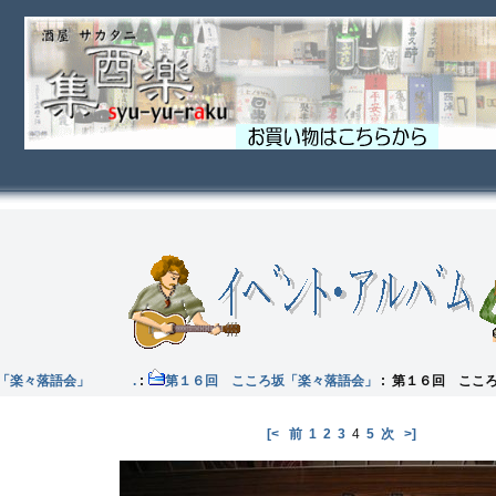
坂「楽々落語会」 .
:
第１６回 こころ坂「楽々落語会」
: 第１６回 ここ
[<
前
1
2
3
4
5
次
>]