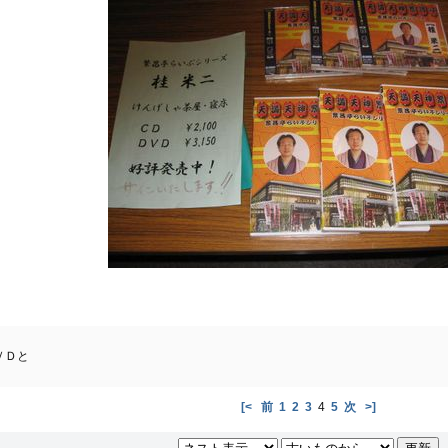
ＶＤと
[<
前
1
2
3
4
5
次
>]