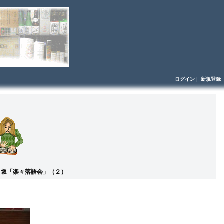
ログイン
|
新規登録
ろ坂「楽々落語会」（２）