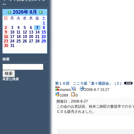
ー
2026年 8月
日
月
火
水
木
金
土
1
2
3
4
5
6
7
8
9
10
11
12
13
14
15
16
17
18
19
20
21
22
23
24
25
26
27
28
29
30
31
＜今日＞
検索
高度な検索
第１６回 こころ坂「楽々落語会」（２）
muneo
2008-9-7 15:27
1089
0
開催日：2008-8-27
この会のお世話役、桂米二師匠の繁昌亭でのＤ
ＣＤも販売されました。