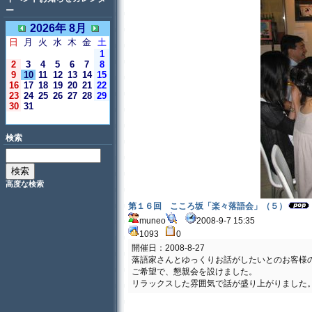
ー
2026年 8月
日
月
火
水
木
金
土
1
2
3
4
5
6
7
8
9
10
11
12
13
14
15
16
17
18
19
20
21
22
23
24
25
26
27
28
29
30
31
＜今日＞
検索
高度な検索
第１６回 こころ坂「楽々落語会」（５）
muneo
2008-9-7 15:35
1093
0
開催日：2008-8-27
落語家さんとゆっくりお話がしたいとのお客様
ご希望で、懇親会を設けました。
リラックスした雰囲気で話が盛り上がりました