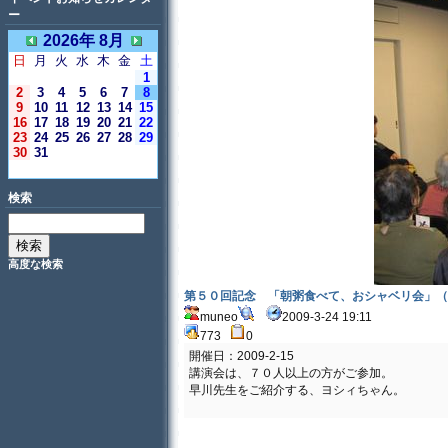
ー
2026年 8月
日
月
火
水
木
金
土
1
2
3
4
5
6
7
8
9
10
11
12
13
14
15
16
17
18
19
20
21
22
23
24
25
26
27
28
29
30
31
＜今日＞
検索
高度な検索
第５０回記念 「朝粥食べて、おシャベリ会」（
muneo
2009-3-24 19:11
773
0
開催日：2009-2-15
講演会は、７０人以上の方がご参加。
早川先生をご紹介する、ヨシィちゃん。