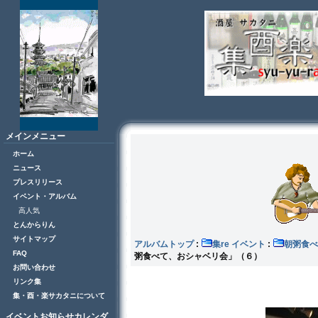
メインメニュー
ホーム
ニュース
プレスリリース
イベント・アルバム
高人気
とんからりん
サイトマップ
アルバムトップ
:
集re イベント
:
朝粥食べ
FAQ
粥食べて、おシャベリ会」（６）
お問い合わせ
リンク集
集・酉・楽サカタニについて
イベントお知らせカレンダ