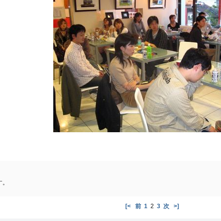
す。
[<
前
1
2
3
次
>]