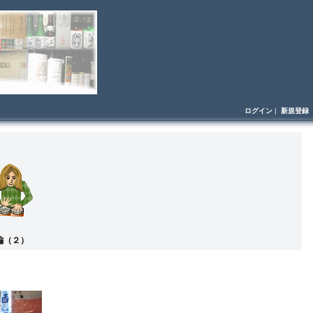
ログイン
|
新規登録
編（２）