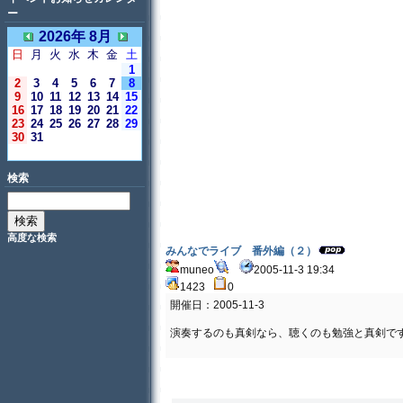
ー
2026年 8月
日
月
火
水
木
金
土
1
2
3
4
5
6
7
8
9
10
11
12
13
14
15
16
17
18
19
20
21
22
23
24
25
26
27
28
29
30
31
＜今日＞
検索
高度な検索
みんなでライブ 番外編（２）
muneo
2005-11-3 19:34
1423
0
開催日：2005-11-3
演奏するのも真剣なら、聴くのも勉強と真剣で