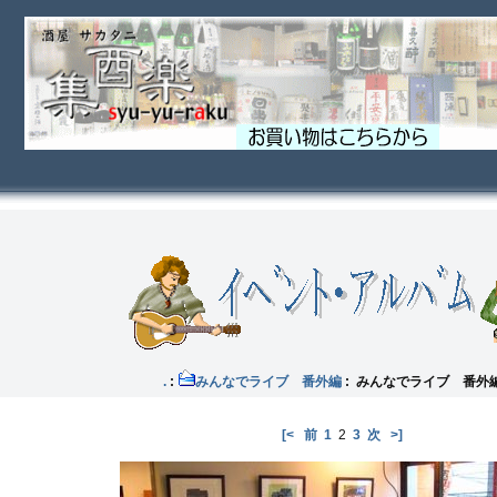
イブ .
:
みんなでライブ 番外編
: みんなでライブ 番外
[<
前
1
2
3
次
>]