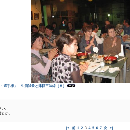
・選手権」 生酒試飲と津軽三味線（８）
さい。
賞とか。
[<
前
1
2
3
4
5
6
7
次
>]