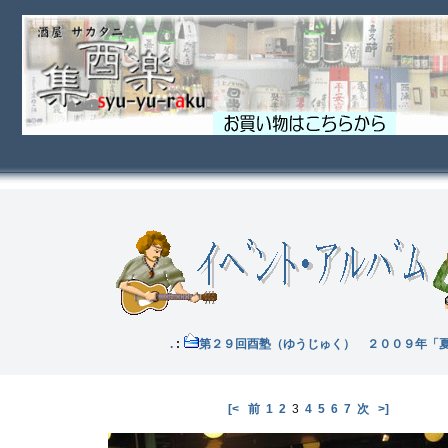
酉塾 .
:
第２９回酉塾（ゆうじゅく） ２００９年「
[<
前
1
2
3
4
5
6
7
次
>]