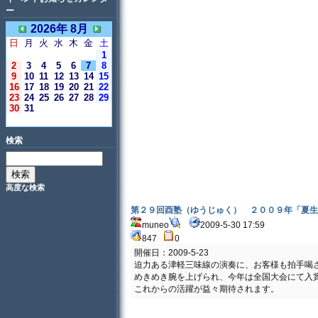
ー
2026年 8月
日
月
火
水
木
金
土
1
2
3
4
5
6
7
8
9
10
11
12
13
14
15
16
17
18
19
20
21
22
23
24
25
26
27
28
29
30
31
＜今日＞
検索
高度な検索
第２９回酉塾（ゆうじゅく） ２００９年「夏生
muneo
2009-5-30 17:59
847
0
開催日：2009-5-23
迫力ある津軽三味線の演奏に、お客様も拍手喝
めきめき腕を上げられ、今年は全国大会にて入
これからの活躍が益々期待されます。