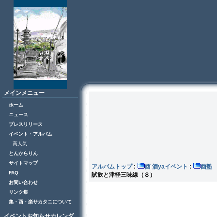
メインメニュー
ホーム
ニュース
プレスリリース
イベント・アルバム
高人気
とんからりん
サイトマップ
アルバムトップ
:
酉 酒yaイベント
:
FAQ
試飲と津軽三味線（８）
お問い合わせ
リンク集
集・酉・楽サカタニについて
イベントお知らせカレンダ