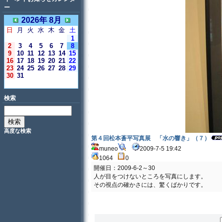
ー
2026年 8月
日
月
火
水
木
金
土
1
2
3
4
5
6
7
8
9
10
11
12
13
14
15
16
17
18
19
20
21
22
23
24
25
26
27
28
29
30
31
＜今日＞
検索
高度な検索
第４回松本蒼平写真展 「水の響き」（７）
muneo
2009-7-5 19:42
1064
0
開催日：2009-6-2～30
人が目をつけないところを写真にします。
その視点の確かさには、驚くばかりです。