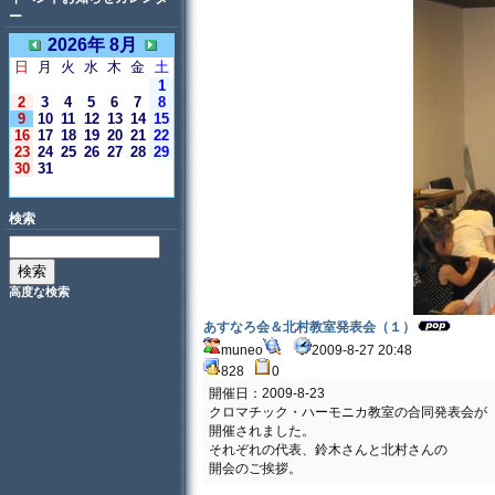
ー
2026年 8月
日
月
火
水
木
金
土
1
2
3
4
5
6
7
8
9
10
11
12
13
14
15
16
17
18
19
20
21
22
23
24
25
26
27
28
29
30
31
＜今日＞
検索
高度な検索
あすなろ会＆北村教室発表会（１）
muneo
2009-8-27 20:48
828
0
開催日：2009-8-23
クロマチック・ハーモニカ教室の合同発表会が
開催されました。
それぞれの代表、鈴木さんと北村さんの
開会のご挨拶。