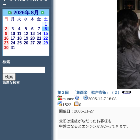
ー
2026年 8月
日
月
火
水
木
金
土
1
2
3
4
5
6
7
8
9
10
11
12
13
14
15
16
17
18
19
20
21
22
23
24
25
26
27
28
29
30
31
＜今日＞
検索
高度な検索
第２回 「集酉楽 歌声喫茶」（２）
muneo
2005-12-7 18:08
1522
0
開催日：2005-11-27
最初は遠慮がちだったお客様も
中盤になるとエンジンがかかってきます。