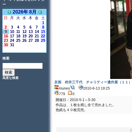
ー
2026年 8月
日
月
火
水
木
金
土
1
2
3
4
5
6
7
8
9
10
11
12
13
14
15
16
17
18
19
20
21
22
23
24
25
26
27
28
29
30
31
＜今日＞
検索
高度な検索
京画 村井三千代 チャリティー遺作展（１１）
muneo
2010-6-13 19:25
779
0
開催日：2010-5-1～5-30
作品は、１枚を残し全て売れました。
色紙も４０枚完売。