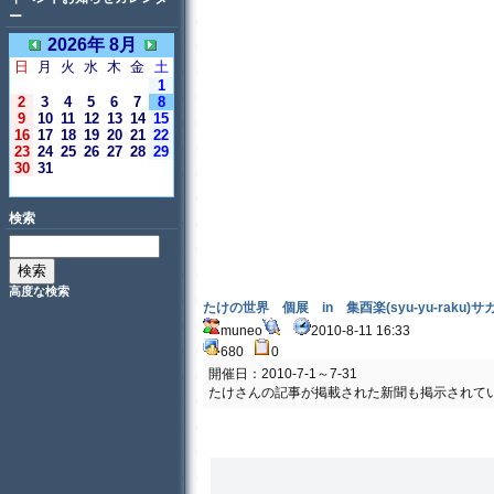
ー
2026年 8月
日
月
火
水
木
金
土
1
2
3
4
5
6
7
8
9
10
11
12
13
14
15
16
17
18
19
20
21
22
23
24
25
26
27
28
29
30
31
＜今日＞
検索
高度な検索
たけの世界 個展 in 集酉楽(syu-yu-raku
muneo
2010-8-11 16:33
680
0
開催日：2010-7-1～7-31
たけさんの記事が掲載された新聞も掲示されて