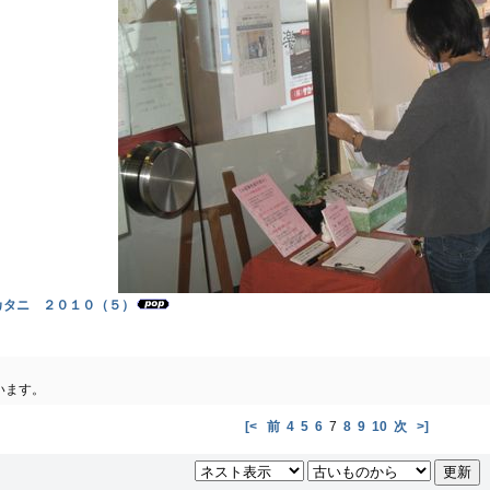
)サカタニ ２０１０（５）
います。
[<
前
4
5
6
7
8
9
10
次
>]