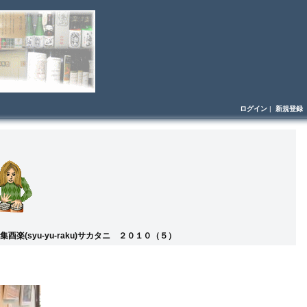
ログイン
|
新規登録
酉楽(syu-yu-raku)サカタニ ２０１０（５）