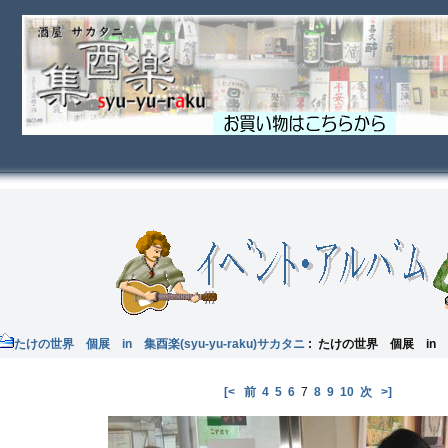
たけの世界 個展 in 集酉楽(syu-yu-raku)サカタニ
: たけの世界 個展 in 集
[<
前
4
5
6
7
8
9
10
次
>]