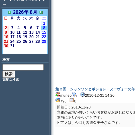
ー
2026年 8月
日
月
火
水
木
金
土
1
2
3
4
5
6
7
8
9
10
11
12
13
14
15
16
17
18
19
20
21
22
23
24
25
26
27
28
29
30
31
＜今日＞
検索
高度な検索
第２回 シャンソンとボジョレ・ヌーヴォーの午
muneo
2010-12-31 14:20
796
0
開催日：2010-11-20
立錐の余地が無いくらいお客様がお越しになり
本当にありがたいことです。
ピアノは、今回も古道久美子さんです。