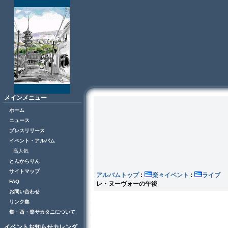
メインメニュー
ホーム
ニュース
プレスリリース
イベント・アルバム
高人気
とんからりん
サイトマップ
アルバムトップ
:
楽々イベント
:
ラ
FAQ
レ・ヌーヴォーの午後
お問い合わせ
リンク集
集・酉・楽サカタニについて
イベントお知らせカレンダ