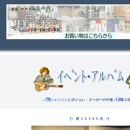
イブ .
:
シャンソンとボジョレ・ヌーボーの午後
:
第２
[<
前
1
2
3
4
5
次
>]