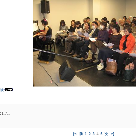
後
ました。
[<
前
1
2
3
4
5
次
>]