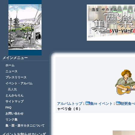
メインメニュー
ホーム
ニュース
プレスリリース
イベント・アルバム
高人気
とんからりん
サイトマップ
アルバムトップ
:
集re イベント
:
朝粥食べ
FAQ
ャベリ会（６）
お問い合わせ
リンク集
集・酉・楽サカタニについて
イベントお知らせカレンダ