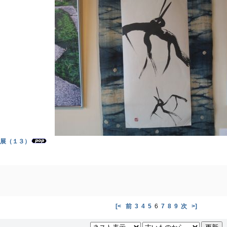
展（１３）
[<
前
3
4
5
6
7
8
9
次
>]