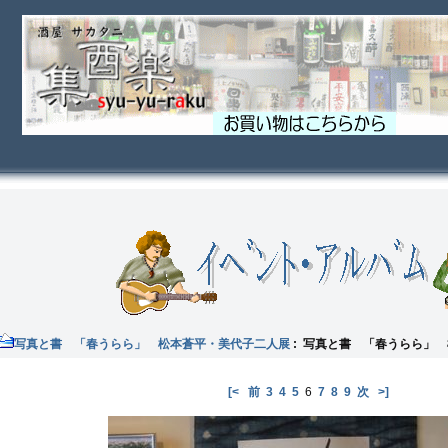
写真と書 「春うらら」 松本蒼平・美代子二人展
: 写真と書 「春うらら」
[<
前
3
4
5
6
7
8
9
次
>]