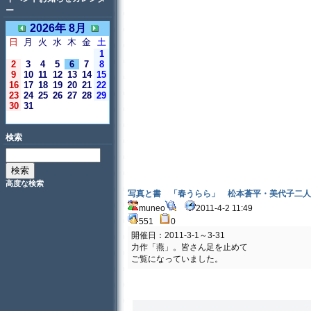
ー
2026年 8月
日
月
火
水
木
金
土
1
2
3
4
5
6
7
8
9
10
11
12
13
14
15
16
17
18
19
20
21
22
23
24
25
26
27
28
29
30
31
＜今日＞
検索
高度な検索
写真と書 「春うらら」 松本蒼平・美代子二人
muneo
2011-4-2 11:49
551
0
開催日：2011-3-1～3-31
力作「燕」。皆さん足を止めて
ご覧になっていました。