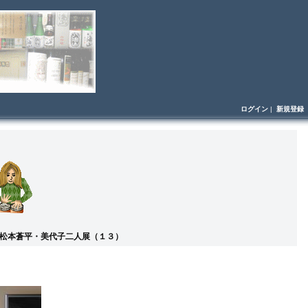
ログイン
|
新規登録
 松本蒼平・美代子二人展（１３）