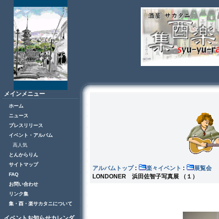
メインメニュー
ホーム
ニュース
プレスリリース
イベント・アルバム
高人気
とんからりん
サイトマップ
アルバムトップ
:
楽々イベント
:
展
FAQ
LONDONER 浜田佐智子写真展 （１）
お問い合わせ
リンク集
集・酉・楽サカタニについて
イベントお知らせカレンダ