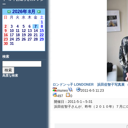
ー
2026年 8月
日
月
火
水
木
金
土
1
2
3
4
5
6
7
8
9
10
11
12
13
14
15
16
17
18
19
20
21
22
23
24
25
26
27
28
29
30
31
＜今日＞
検索
高度な検索
ロンドンっ子 LONDONER 浜田佐智子写真展 
muneo
2011-6-5 11:23
497
0
開催日：2011-5-1～5-31
浜田佐智子さんが、昨年（２０１０年）７月に