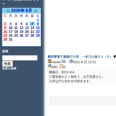
ー
2026年 8月
日
月
火
水
木
金
土
1
2
3
4
5
6
7
8
9
10
11
12
13
14
15
16
17
18
19
20
21
22
23
24
25
26
27
28
29
30
31
＜今日＞
検索
劇団夢童子旗揚げ公演 一本刀土俵入り（５）
muneo
2011-9-11 12:31
500
0
高度な検索
開催日：2011-9-4
三度笠姿がよく似合う、山下忠彦さん。
入念な打ち合わせが続きます。