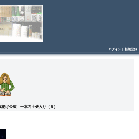
ログイン
|
新規登録
子旗揚げ公演 一本刀土俵入り（５）