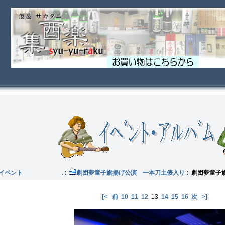
他のイベント .
:
劇団夢童子旗揚げ公演 一本刀土俵入り
: 劇団夢童
[<
前
10
11
12
13
14
15
16
次
>]