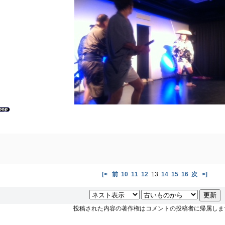
[<
前
10
11
12
13
14
15
16
次
>]
投稿された内容の著作権はコメントの投稿者に帰属しま