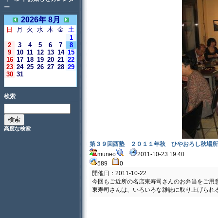
ー
2026年 8月
日
月
火
水
木
金
土
1
2
3
4
5
6
7
8
9
10
11
12
13
14
15
16
17
18
19
20
21
22
23
24
25
26
27
28
29
30
31
＜今日＞
検索
高度な検索
第３９回酉塾 ２０１１年秋 ひやおろし秋場所
muneo
2011-10-23 19:40
589
0
開催日：2011-10-22
今回もご近所の名店東寿司さんのお弁当をご用
東寿司さんは、いろいろな雑誌に取り上げられ