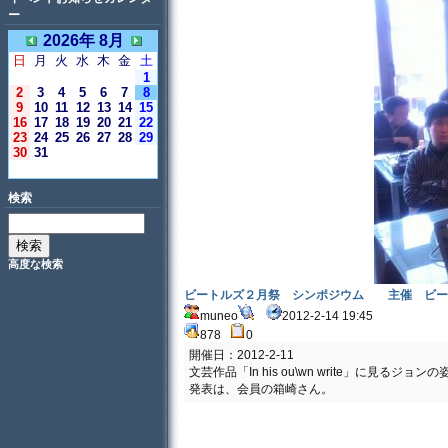
ー
2026年 8月
日
月
火
水
木
金
土
1
2
3
4
5
6
7
8
9
10
11
12
13
14
15
16
17
18
19
20
21
22
23
24
25
26
27
28
29
30
31
＜今日＞
検索
高度な検索
ビートルズ２月祭 シンポジウム 主催 ビー
muneo
2012-2-14 19:45
878
0
開催日：2012-2-11
文芸作品「In his ou\wn write」に見るジョンの
発表は、会員の箱崎さん。