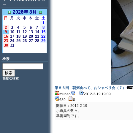
ー
2026年 8月
日
月
火
水
木
金
土
1
2
3
4
5
6
7
8
9
10
11
12
13
14
15
16
17
18
19
20
21
22
23
24
25
26
27
28
29
30
31
＜今日＞
検索
高度な検索
第８６回 朝粥食べて、おシャベリ会（７）
muneo
2012-2-19 19:09
689
0
開催日：2012-2-19
小道具の数々。
準備周到です。