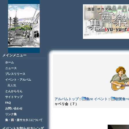
メインメニュー
ホーム
ニュース
プレスリリース
イベント・アルバム
高人気
とんからりん
サイトマップ
アルバムトップ
:
集re イベント
:
朝粥食べ
FAQ
ャベリ会（７）
お問い合わせ
リンク集
集・酉・楽サカタニについて
イベントお知らせカレンダ