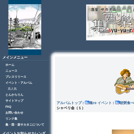
メインメニュー
ホーム
ニュース
プレスリリース
イベント・アルバム
高人気
とんからりん
サイトマップ
アルバムトップ
:
集re イベント
:
朝粥食べ
FAQ
シャベリ会（１）
お問い合わせ
リンク集
集・酉・楽サカタニについて
イベントお知らせカレンダ