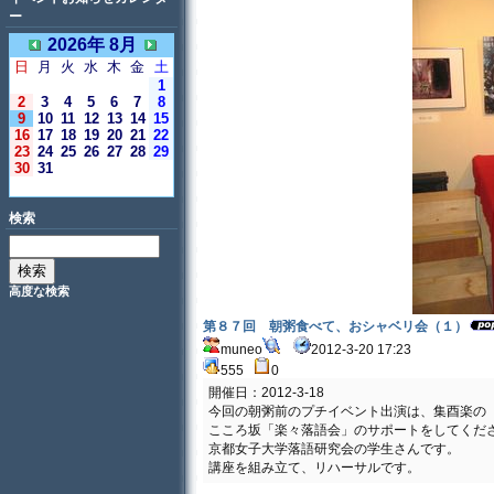
ー
2026年 8月
日
月
火
水
木
金
土
1
2
3
4
5
6
7
8
9
10
11
12
13
14
15
16
17
18
19
20
21
22
23
24
25
26
27
28
29
30
31
＜今日＞
検索
高度な検索
第８７回 朝粥食べて、おシャベリ会（１）
muneo
2012-3-20 17:23
555
0
開催日：2012-3-18
今回の朝粥前のプチイベント出演は、集酉楽の
こころ坂「楽々落語会」のサポートをしてくだ
京都女子大学落語研究会の学生さんです。
講座を組み立て、リハーサルです。