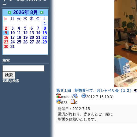
ー
2026年 8月
日
月
火
水
木
金
土
1
2
3
4
5
6
7
8
9
10
11
12
13
14
15
16
17
18
19
20
21
22
23
24
25
26
27
28
29
30
31
＜今日＞
検索
高度な検索
第９１回 朝粥食べて、おシャベリ会（１２）
muneo
2012-7-15 19:31
623
0
開催日：2012-7-15
講演が終わり、皆さんとご一緒に
朝粥を頂戴いたします。