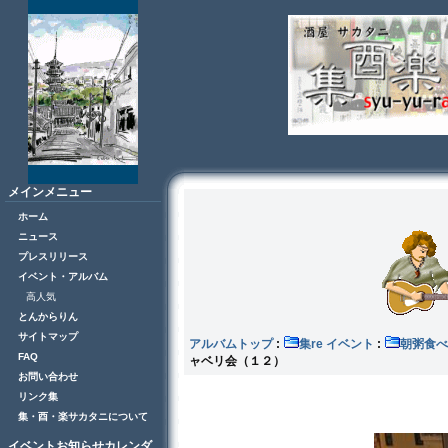
メインメニュー
ホーム
ニュース
プレスリリース
イベント・アルバム
高人気
とんからりん
サイトマップ
アルバムトップ
:
集re イベント
:
朝粥食べ
FAQ
ャベリ会（１２）
お問い合わせ
リンク集
集・酉・楽サカタニについて
イベントお知らせカレンダ