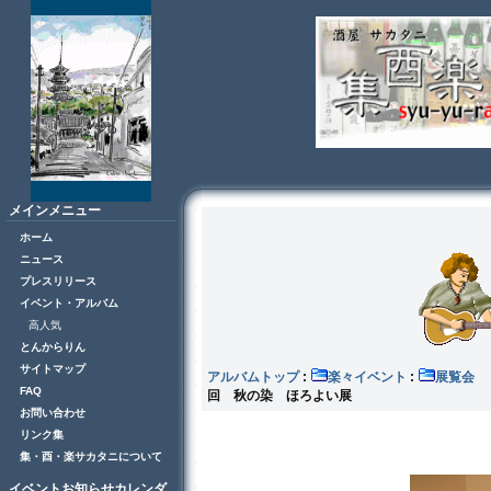
メインメニュー
ホーム
ニュース
プレスリリース
イベント・アルバム
高人気
とんからりん
サイトマップ
アルバムトップ
:
楽々イベント
:
展
FAQ
回 秋の染 ほろよい展
お問い合わせ
リンク集
集・酉・楽サカタニについて
イベントお知らせカレンダ