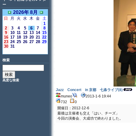
ー
2026年 8月
日
月
火
水
木
金
土
1
2
3
4
5
6
7
8
9
10
11
12
13
14
15
16
17
18
19
20
21
22
23
24
25
26
27
28
29
30
31
＜今日＞
検索
高度な検索
Jazz Concert in 京都 七条ライブ(8)
muneo
2013-1-6 19:44
732
0
開催日：2012-12-6
最後は主催者も交え「はい、チーズ」
今回の演奏会、大成功で終わりました。