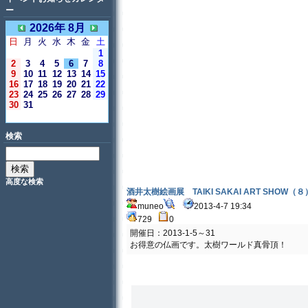
ー
2026年 8月
日
月
火
水
木
金
土
1
2
3
4
5
6
7
8
9
10
11
12
13
14
15
16
17
18
19
20
21
22
23
24
25
26
27
28
29
30
31
＜今日＞
検索
高度な検索
酒井太樹絵画展 TAIKI SAKAI ART SHOW（８
muneo
2013-4-7 19:34
729
0
開催日：2013-1-5～31
お得意の仏画です。太樹ワールド真骨頂！