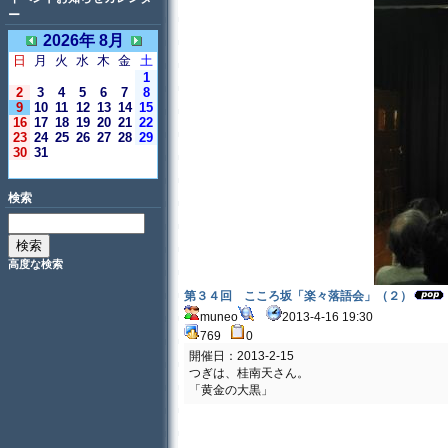
ー
2026年 8月
日
月
火
水
木
金
土
1
2
3
4
5
6
7
8
9
10
11
12
13
14
15
16
17
18
19
20
21
22
23
24
25
26
27
28
29
30
31
＜今日＞
検索
高度な検索
第３４回 こころ坂「楽々落語会」（２）
muneo
2013-4-16 19:30
769
0
開催日：2013-2-15
つぎは、桂南天さん。
「黄金の大黒」