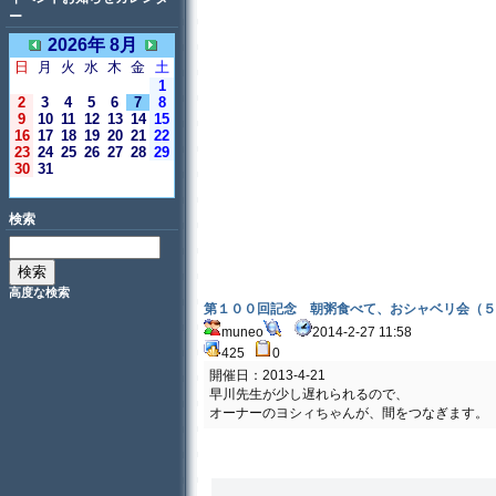
ー
2026年 8月
日
月
火
水
木
金
土
1
2
3
4
5
6
7
8
9
10
11
12
13
14
15
16
17
18
19
20
21
22
23
24
25
26
27
28
29
30
31
＜今日＞
検索
高度な検索
第１００回記念 朝粥食べて、おシャベリ会（５
muneo
2014-2-27 11:58
425
0
開催日：2013-4-21
早川先生が少し遅れられるので、
オーナーのヨシィちゃんが、間をつなぎます。