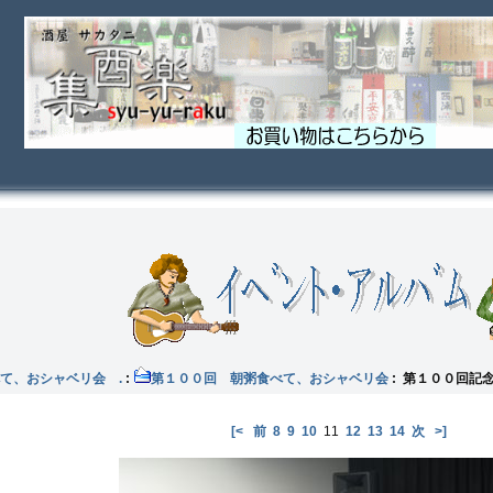
て、おシャベリ会 .
:
第１００回 朝粥食べて、おシャベリ会
: 第１００回記
[<
前
8
9
10
11
12
13
14
次
>]