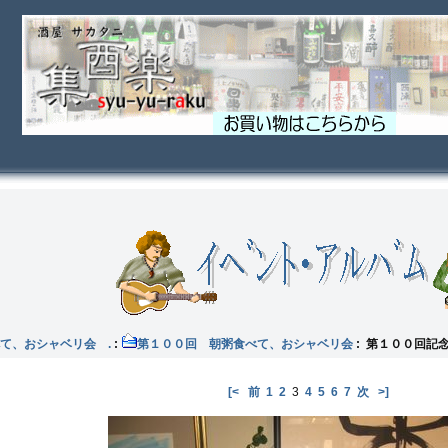
て、おシャベリ会 .
:
第１００回 朝粥食べて、おシャベリ会
: 第１００回記
[<
前
1
2
3
4
5
6
7
次
>]