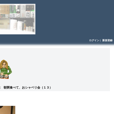
ログイン
|
新規登録
念 朝粥食べて、おシャベリ会（１３）