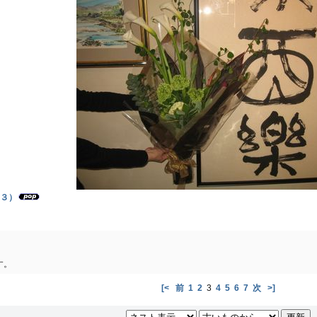
３）
す。
[<
前
1
2
3
4
5
6
7
次
>]