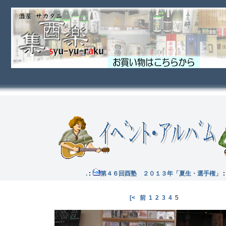
酉塾 .
:
第４６回酉塾 ２０１３年「夏生・選手権」
[<
前
1
2
3
4
5