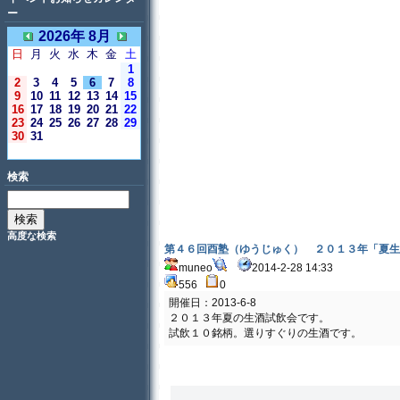
ー
2026年 8月
日
月
火
水
木
金
土
1
2
3
4
5
6
7
8
9
10
11
12
13
14
15
16
17
18
19
20
21
22
23
24
25
26
27
28
29
30
31
＜今日＞
検索
高度な検索
第４６回酉塾（ゆうじゅく） ２０１３年「夏生
muneo
2014-2-28 14:33
556
0
開催日：2013-6-8
２０１３年夏の生酒試飲会です。
試飲１０銘柄。選りすぐりの生酒です。