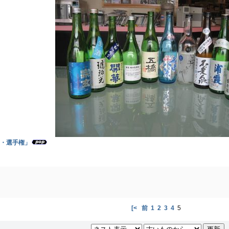
・選手権」
[<
前
1
2
3
4
5