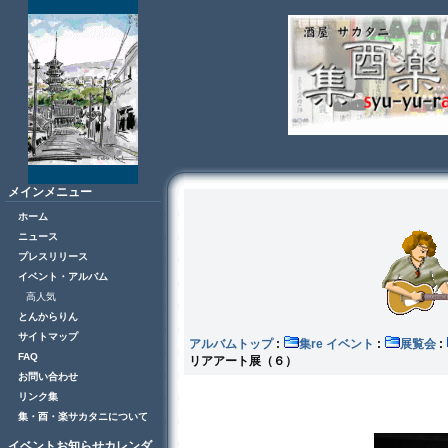
メインメニュー
ホーム
ニュース
プレスリリース
イベント・アルバム
高人気
とんからりん
サイトマップ
アルバムトップ
:
集re イベント
:
展覧会
:
FAQ
リアアート展（６）
お問い合わせ
リンク集
集・酉・楽サカタニについて
イベントお知らせカレンダ