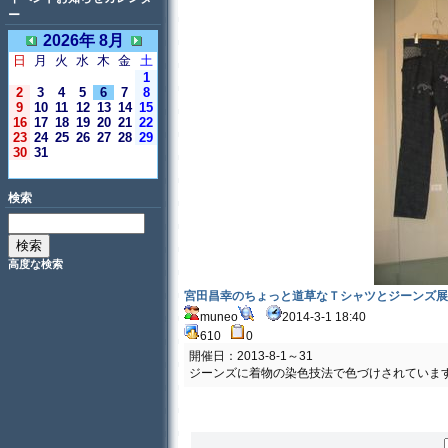
ー
2026年 8月
日
月
火
水
木
金
土
1
2
3
4
5
6
7
8
9
10
11
12
13
14
15
16
17
18
19
20
21
22
23
24
25
26
27
28
29
30
31
＜今日＞
検索
高度な検索
宮田昌幸のちょっと道草なＴシャツとジーンズ展
muneo
2014-3-1 18:40
610
0
開催日：2013-8-1～31
ジーンズに着物の染色技法で色づけされていま