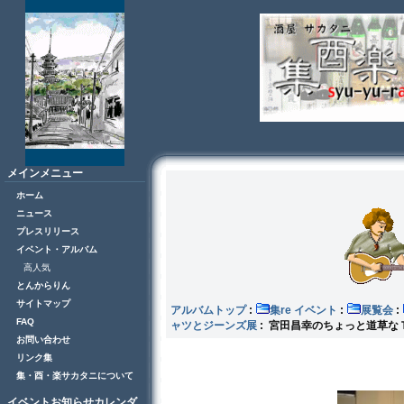
メインメニュー
ホーム
ニュース
プレスリリース
イベント・アルバム
高人気
とんからりん
サイトマップ
アルバムトップ
:
集re イベント
:
展覧会
:
FAQ
ャツとジーンズ展
: 宮田昌幸のちょっと道草な
お問い合わせ
リンク集
集・酉・楽サカタニについて
イベントお知らせカレンダ