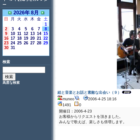
ー
2026年 8月
日
月
火
水
木
金
土
1
2
3
4
5
6
7
8
9
10
11
12
13
14
15
16
17
18
19
20
21
22
23
24
25
26
27
28
29
30
31
＜今日＞
検索
高度な検索
絵と音楽とお話と素敵な出会い（９）
muneo
2006-4-25 18:16
1491
0
開催日：2006-4-23
お客様からリクエストを頂きました。
みんなで歌えば、楽しさも倍増します。