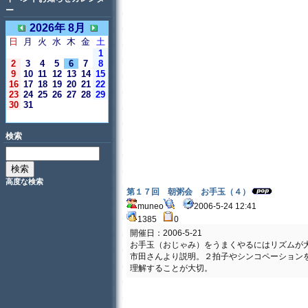
ー
2026年 8月
日
月
火
水
木
金
土
1
2
3
4
5
6
7
8
9
10
11
12
13
14
15
16
17
18
19
20
21
22
23
24
25
26
27
28
29
30
31
＜今日＞
検索
高度な検索
第１７回 朝粥会 お手玉（４）
muneo
2006-5-24 12:41
1385
0
開催日：2006-5-21
お手玉（おじゃみ）をうまくやるにはリズムが
市田さんより説明。２拍子やシンコペーション
理解することが大切。