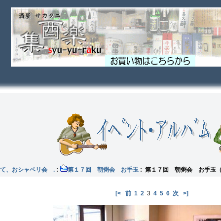
て、おシャベリ会 .
:
第１７回 朝粥会 お手玉
: 第１７回 朝粥会 お手玉
[<
前
1
2
3
4
5
6
次
>]