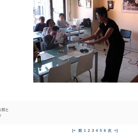
大切と
を
[<
前
1
2
3
4
5
6
次
>]