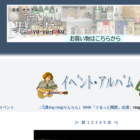
他のイベント .
:
ring ring(りんりん） NHK「ぐるっと関西」出演
: ri
[<
前
1
2
3
4
5
次
>]