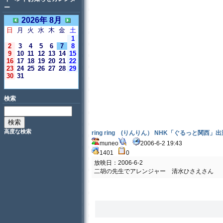
ー
2026年 8月
日
月
火
水
木
金
土
1
2
3
4
5
6
7
8
9
10
11
12
13
14
15
16
17
18
19
20
21
22
23
24
25
26
27
28
29
30
31
＜今日＞
検索
高度な検索
ring ring (りんりん） NHK「ぐるっと関西」出演
muneo
2006-6-2 19:43
1401
0
放映日：2006-6-2
二胡の先生でアレンジャー 清水ひさえさん