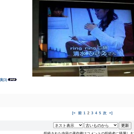
(3)
[<
前
1
2
3
4
5
次
>]
投稿された内容の著作権はコメントの投稿者に帰属しま