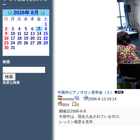
ー
2026年 8月
日
月
火
水
木
金
土
1
2
3
4
5
6
7
8
9
10
11
12
13
14
15
16
17
18
19
20
21
22
23
24
25
26
27
28
29
30
31
＜今日＞
検索
高度な検索
中高年ピアノサロン見学会（２）
muneo
2006-6-13 19:14
954
0
開催日2006-6-8
午前中は、現在入会されている方の、
レッスン風景を見学。